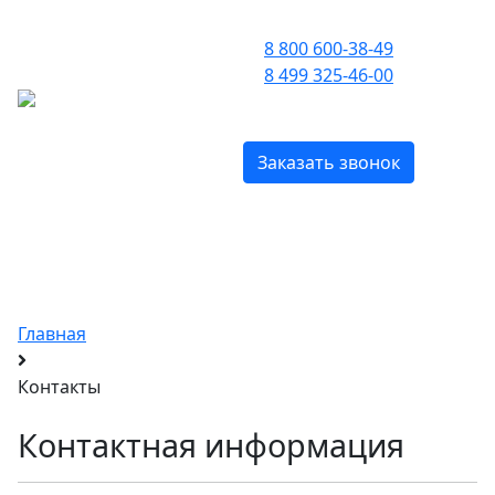
ПРИЕМ ЗВОНКОВ С 09:00 ДО 21:00
8 800 600-38-49
8 499 325-46-00
МЕНЮ
БЕСПЛАТНО ПО РОССИИ
Заказать звонок
Оригинальные духи Clive
Christian
c доставкой по Москве и всей России
Главная
Контакты
Контактная информация